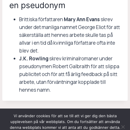
en pseudonym
Brittiska författaren
Mary Ann Evans
skrev
under det manliga namnet George Eliot för att
säkerställa att hennes arbete skulle tas på
allvar i en tid då kvinnliga författare ofta inte
blev det.
J.K. Rowling
skrev kriminalromaner under
pseudonymen Robert Galbraith för att slippa
publicitet och för att få ärlig feedback på sitt
arbete, utan förväntningar kopplade till
hennes namn.
Vi använder cookies för att se till att vi ger dig den bästa
upplevelsen på vår webbplats. Om du fortsätter att använda
© 2026 Storaljudbokspriset.se
denna webbplats kommer vi att anta att du godkänner detta.