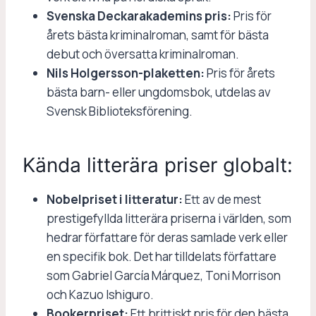
Svenska Deckarakademins pris:
Pris för
årets bästa kriminalroman, samt för bästa
debut och översatta kriminalroman.
Nils Holgersson-plaketten:
Pris för årets
bästa barn- eller ungdomsbok, utdelas av
Svensk Biblioteksförening.
Kända litterära priser globalt:
Nobelpriset i litteratur:
Ett av de mest
prestigefyllda litterära priserna i världen, som
hedrar författare för deras samlade verk eller
en specifik bok. Det har tilldelats författare
som Gabriel García Márquez, Toni Morrison
och Kazuo Ishiguro.
Bookerpriset:
Ett brittiskt pris för den bästa