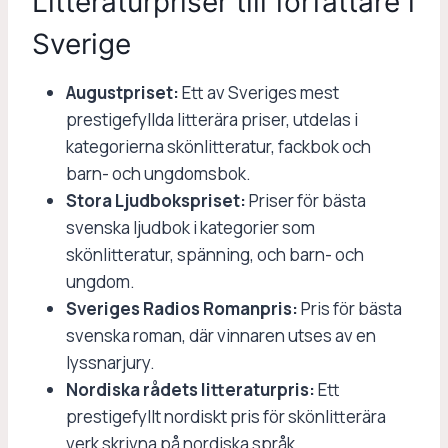
Litteraturpriser till författare i
Sverige
Augustpriset:
Ett av Sveriges mest
prestigefyllda litterära priser, utdelas i
kategorierna skönlitteratur, fackbok och
barn- och ungdomsbok.
Stora Ljudbokspriset:
Priser för bästa
svenska ljudbok i kategorier som
skönlitteratur, spänning, och barn- och
ungdom.
Sveriges Radios Romanpris:
Pris för bästa
svenska roman, där vinnaren utses av en
lyssnarjury.
Nordiska rådets litteraturpris:
Ett
prestigefyllt nordiskt pris för skönlitterära
verk skrivna på nordiska språk.